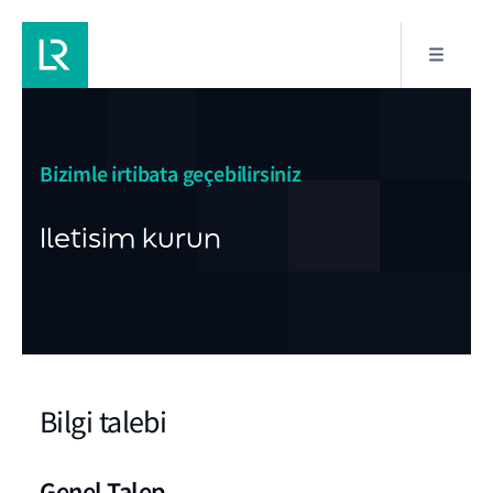
Bi̇zi̇mle i̇rti̇bata geçebi̇li̇rsi̇ni̇z
Iletisim kurun
Bilgi talebi
Genel Talep